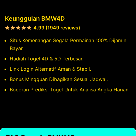
Keunggulan BMW4D
4.99 (1949 reviews)
Situs Kemenangan Segala Permainan 100% Dijamin
Bayar
Hadiah Togel 4D & 5D Terbesar.
Link Login Alternatif Aman & Stabil.
Bonus Mingguan Dibagikan Sesuai Jadwal.
Bocoran Prediksi Togel Untuk Analisa Angka Harian