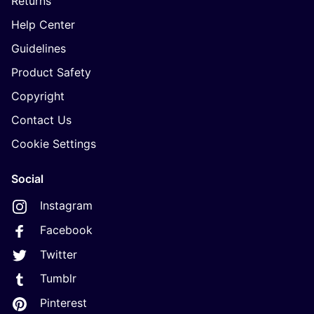
Returns
Help Center
Guidelines
Product Safety
Copyright
Contact Us
Cookie Settings
Social
Instagram
Facebook
Twitter
Tumblr
Pinterest