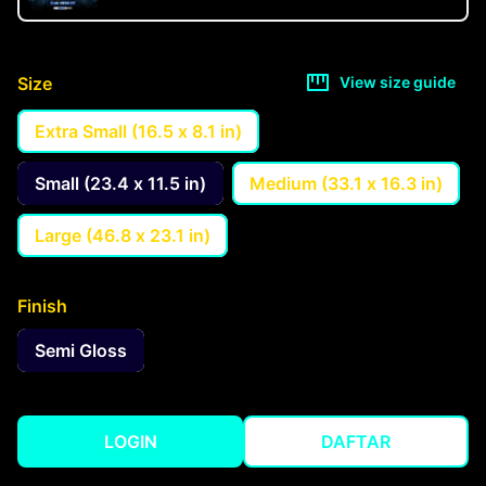
Size
View size guide
Extra Small (16.5 x 8.1 in)
Small (23.4 x 11.5 in)
Medium (33.1 x 16.3 in)
Large (46.8 x 23.1 in)
Finish
Semi Gloss
LOGIN
DAFTAR